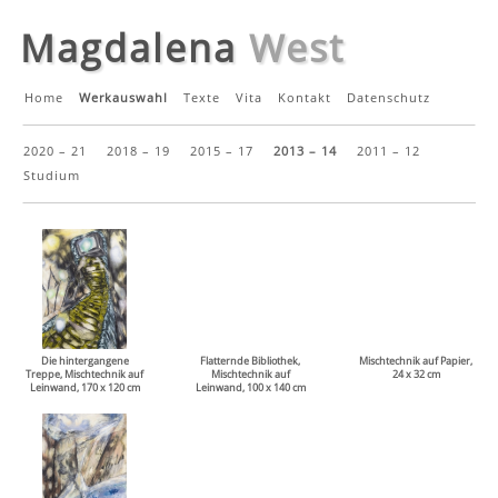
Magdalena
West
Home
Werkauswahl
Texte
Vita
Kontakt
Datenschutz
2020 – 21
2018 – 19
2015 – 17
2013 – 14
2011 – 12
Studium
Die hintergangene
Flatternde Bibliothek,
Mischtechnik auf Papier,
Treppe, Mischtechnik auf
Mischtechnik auf
24 x 32 cm
Leinwand, 170 x 120 cm
Leinwand, 100 x 140 cm